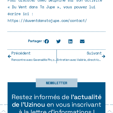
Pour discuter avec Delphine sur son activité
« Du Vent dans Ta Jupe », vous pouvez lui
écrire ici :
https://duventdanstajupe.com/contact/
Partager :
Précédent
Suivant
Rencontre avec Gwenaëlle Pin, couturière membre de la communauté textile
Entretien avec Valérie, directrice de l’ESAT Les Ateliers alréens, structure cofondatrice d’Uzinou
NEWSLETTER
Restez informés de
l’actualité
de l’Uzinou
en vous inscrivant
à la lettre d’informations !