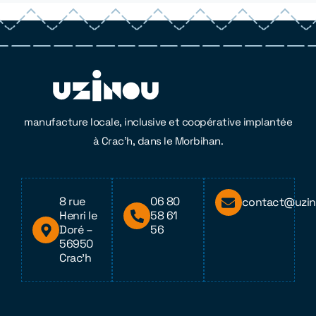
manufacture locale, inclusive et coopérative implantée
à Crac’h, dans le Morbihan.
8 rue
06 80
contact@uzin
Henri le
58 61
Doré –
56
56950
Crac’h