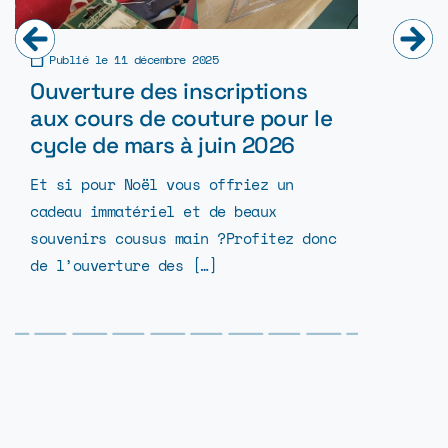
Publié le
11 décembre 2025
Publié l
Ouverture des inscriptions
Une fo
aux cours de couture pour le
les tec
cycle de mars à juin 2026
feutré
Et si pour Noël vous offriez un
Uzinou o
cadeau immatériel et de beaux
septembr
souvenirs cousus main ?Profitez donc
apprendr
de l’ouverture des […]
de laine
[…]