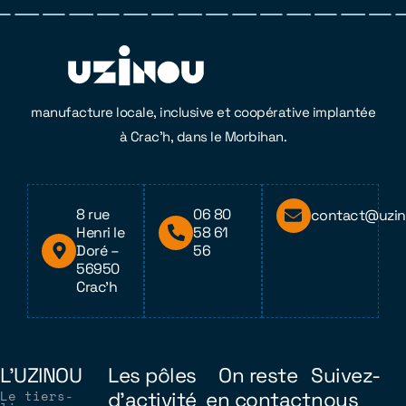
manufacture locale, inclusive et coopérative implantée
à Crac’h, dans le Morbihan.
8 rue
06 80
contact@uzin
Henri le
58 61
Doré –
56
56950
Crac’h
L'UZINOU
Les pôles
On reste
Suivez-
Le tiers-
d'activité
en contact
nous