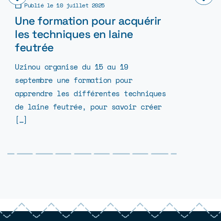
Publié le
10 juillet 2025
Publié l
Une formation pour acquérir
Ouvertu
les techniques en laine
aux co
feutrée
cycle d
2026
Uzinou organise du 15 au 19
septembre une formation pour
Chers co
apprendre les différentes techniques
débutant
de laine feutrée, pour savoir créer
inscript
[…]
couture 
2026 son