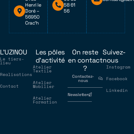
Henri le
58 61
Doré –
56
56950
Crac’h
L'UZINOU
Les pôles
On reste
Suivez-
Le tiers-
d'activité
en contact
nous
lieu
Atelier
?
Instagram
Textile
Réalisations
Contactez-
Facebook
nous
Atelier
Contact
Mobilier
Linkedin
Newsletter
Atelier
Formation